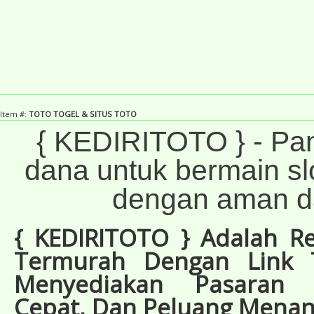
Item #:
TOTO TOGEL & SITUS TOTO
{ KEDIRITOTO } - Pan
dana untuk bermain slo
dengan aman 
{ KEDIRITOTO } Adalah R
Termurah Dengan Link T
Menyediakan Pasaran L
Cepat, Dan Peluang Menang