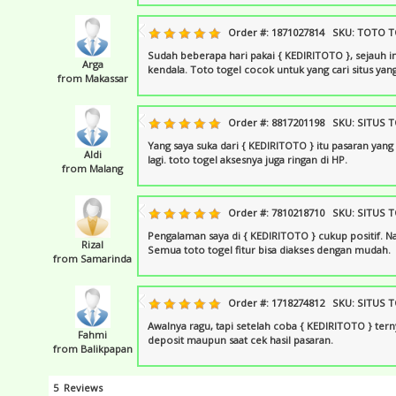
Order #: 1871027814
SKU: TOTO 
Sudah beberapa hari pakai { KEDIRITOTO }, sejauh ini
Arga
kendala. Toto togel cocok untuk yang cari situs yang 
from Makassar
Order #: 8817201198
SKU: SITUS 
Yang saya suka dari { KEDIRITOTO } itu pasaran yang 
Aldi
lagi. toto togel aksesnya juga ringan di HP.
from Malang
Order #: 7810218710
SKU: SITUS 
Pengalaman saya di { KEDIRITOTO } cukup positif. Na
Rizal
Semua toto togel fitur bisa diakses dengan mudah.
from Samarinda
Order #: 1718274812
SKU: SITUS 
Awalnya ragu, tapi setelah coba { KEDIRITOTO } tern
Fahmi
deposit maupun saat cek hasil pasaran.
from Balikpapan
5 Reviews